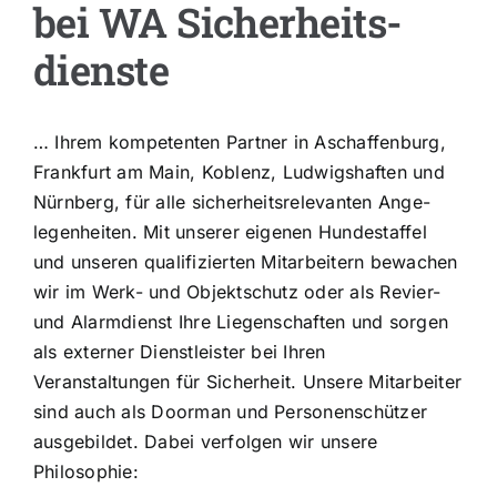
bei WA Sicher­heits­
Kontakt
dienste
… Ihrem kompetenten Partner in Aschaffenburg,
Frankfurt am Main, Koblenz, Ludwigshaften und
Nürnberg, für alle sicherheitsrelevanten Ange­
legenheiten. Mit unserer eigenen Hundestaffel
und unseren qua­lifizierten Mit­arbei­tern bewachen
wir im Werk- und Objekt­schutz oder als Revier-
und Alarm­dienst Ihre Liegenschaften und sor­gen
als externer Dienstleister bei Ihren
Veranstaltungen für Sicherheit. Unsere Mitarbeiter
sind auch als Doorman und Personenschützer
ausgebildet. Dabei verfolgen wir unsere
Philosophie: