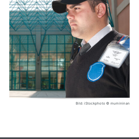
Bild: iStockphoto © mumininan